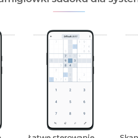
e
Łatwe sterowanie.
Skan