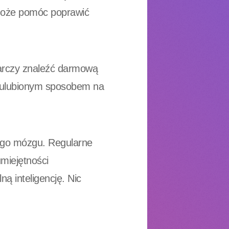
może pomóc poprawić
starczy znaleźć darmową
im ulubionym sposobem na
jego mózgu. Regularne
miejętności
ą inteligencję. Nic