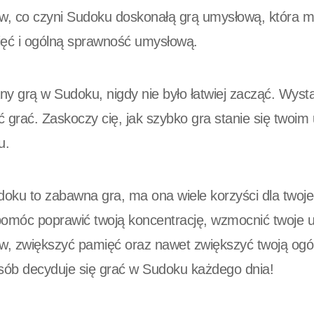
w, co czyni Sudoku doskonałą grą umysłową, która 
ięć i ogólną sprawność umysłową.
any grą w Sudoku, nigdy nie było łatwiej zacząć. Wy
ąć grać. Zaskoczy cię, jak szybko gra stanie się two
u.
oku to zabawna gra, ma ona wiele korzyści dla two
móc poprawić twoją koncentrację, wzmocnić twoje u
, zwiększyć pamięć oraz nawet zwiększyć twoją ogóln
osób decyduje się grać w Sudoku każdego dnia!