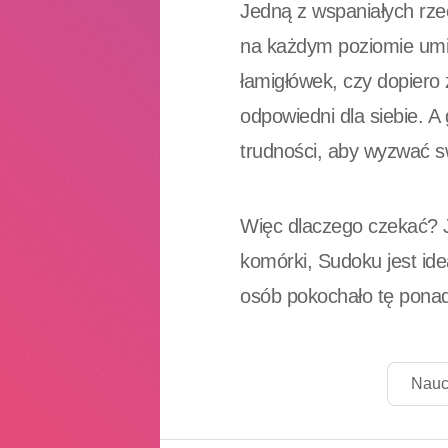
Jedną z wspaniałych rze
na każdym poziomie umi
łamigłówek, czy dopiero
odpowiedni dla siebie. A
trudności, aby wyzwać s
Więc dlaczego czekać? Je
komórki, Sudoku jest ide
osób pokochało tę pona
Naucz