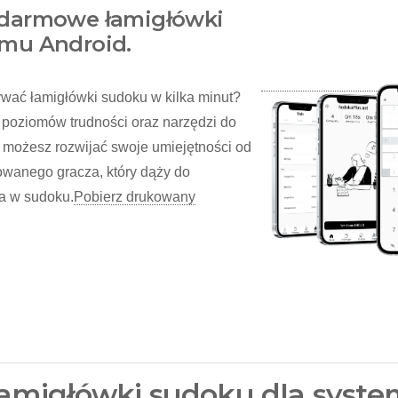
 darmowe łamigłówki
emu Android.
wać łamigłówki sudoku w kilka minut?
 poziomów trudności oraz narzędzi do
m możesz rozwijać swoje umiejętności od
wanego gracza, który dąży do
a w sudoku.
Pobierz drukowany
migłówki sudoku dla syste