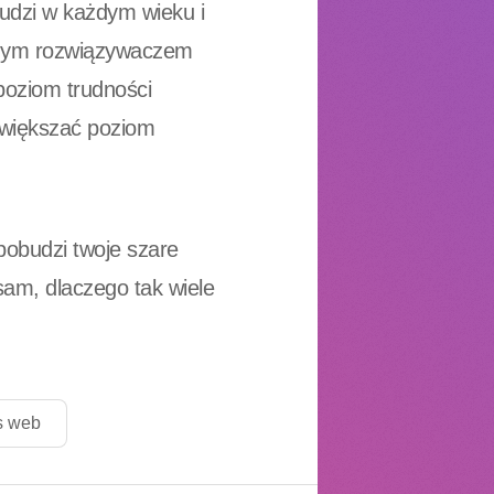
ludzi w każdym wieku i
zonym rozwiązywaczem
poziom trudności
 zwiększać poziom
pobudzi twoje szare
sam, dlaczego tak wiele
s web