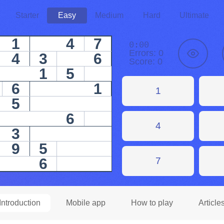
Starter
Easy
Medium
Hard
Ultimate
1
4
7
0:00
Errors:
0
4
3
6
Score:
0
1
5
6
1
1
5
6
4
3
9
5
6
7
Introduction
Mobile app
How to play
Article