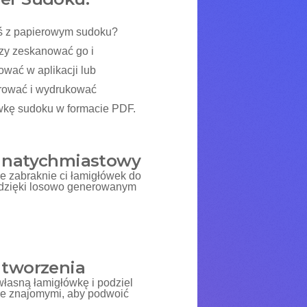
ś z papierowym sudoku?
zy zeskanować go i
ować w aplikacji lub
ować i wydrukować
wkę sudoku w formacie PDF.
 natychmiastowy
ie zabraknie ci łamigłówek do
dzięki losowo generowanym
 tworzenia
własną łamigłówkę i podziel
 ze znajomymi, aby podwoić
.