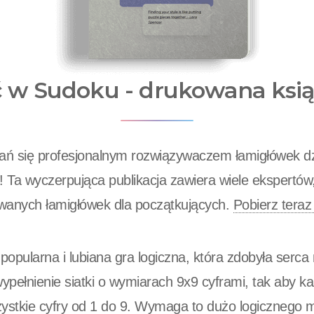
ć w Sudoku - drukowana ksi
stań się profesjonalnym rozwiązywaczem łamigłówek dz
 Ta wyczerpująca publikacja zawiera wiele ekspertów
wanych łamigłówek dla początkujących.
Pobierz teraz
opularna i lubiana gra logiczna, która zdobyła serca 
wypełnienie siatki o wymiarach 9x9 cyframi, tak aby k
ystkie cyfry od 1 do 9. Wymaga to dużo logicznego my