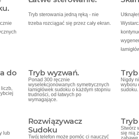
ku.
Tryb sterowania jedną ręką - nie
Utknąłe
ęcznie
trzeba rozciągać się przez cały ekran.
Wystarc
ycznych
kontynu
wygener
łamigłó
ia do
Tryb wyzwań.
Tryb
Ponad 300 ręcznie
Nigdy n
wyselekcjonowanych symetrycznych
wyboru 
liczb,
łamigłówek sudoku o każdym stopniu
sudoku.
ybciej
trudności, od łatwych po
wymagające.
Rozwiązywacz
Tryb
Sudoku
Stwórz 
y lub
się nią
Twój telefon może pomóc ci nauczyć
zabawę