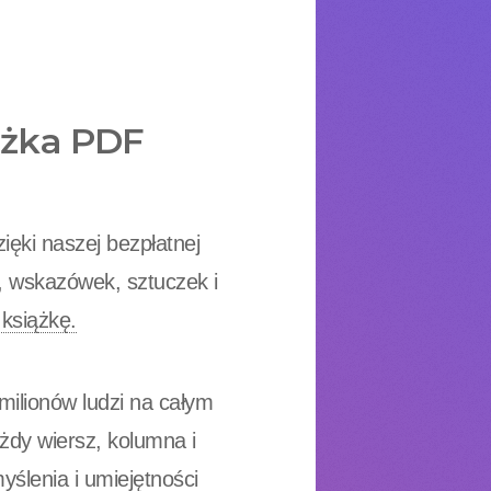
ążka PDF
ięki naszej bezpłatnej
, wskazówek, sztuczek i
 książkę.
milionów ludzi na całym
ażdy wiersz, kolumna i
ślenia i umiejętności