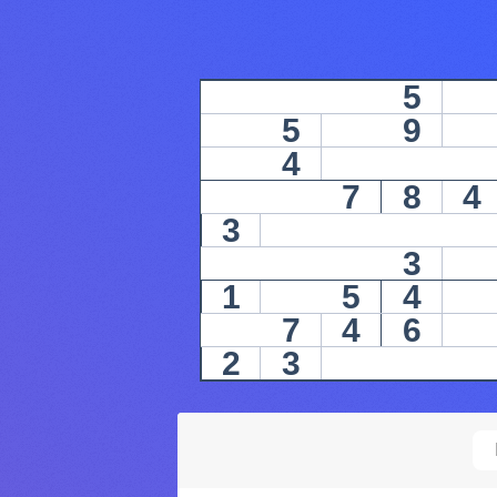
5
5
9
4
7
8
4
3
3
1
5
4
7
4
6
2
3