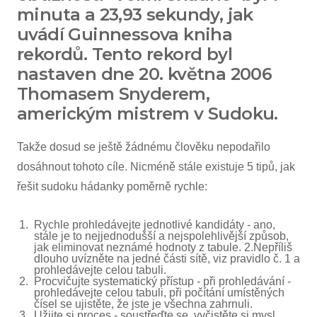
minuta a 23,93 sekundy, jak
uvádí Guinnessova kniha
rekordů. Tento rekord byl
nastaven dne 20. května 2006
Thomasem Snyderem,
americkým mistrem v Sudoku.
Takže dosud se ještě žádnému člověku nepodařilo
dosáhnout tohoto cíle. Nicméně stále existuje 5 tipů, jak
řešit sudoku hádanky poměrně rychle:
Rychle prohledávejte jednotlivé kandidáty - ano,
stále je to nejjednodušší a nejspolehlivější způsob,
jak eliminovat neznámé hodnoty z tabule. 2.Nepříliš
dlouho uvízněte na jedné části sítě, viz pravidlo č. 1 a
prohledávejte celou tabuli.
Procvičujte systematický přístup - při prohledávání -
prohledávejte celou tabuli, při počítání umístěných
čísel se ujistěte, že jste je všechna zahrnuli.
Užijte si proces - soustřeďte se, vyčistěte si mysl,