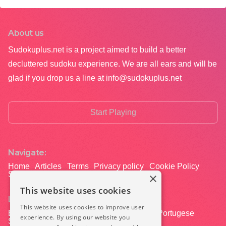
About us
Sudokuplus.net is a project aimed to build a better
decluttered sudoku experience. We are all ears and will be
glad if you drop us a line at
info@sudokuplus.net
Start Playing
Navigate:
Home
Articles
Terms
Privacy policy
Cookie Policy
Sitemap
×
This website uses cookies
Languages:
This website uses cookies to improve user
English
Slovak
Czech
German
Hindi
Portugese
experience. By using our website you
Spanish
Russian